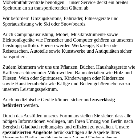
Möbelmitfahrzentrale benötigen – unser Service deckt ein breites
Spektrum an zu transportierenden Gütern ab.
Wir befördern Umzugskartons, Fahrräder, Fitnessgeräte und
Sportausrüstung wie Ski oder Snowboards.
Auch Campingausrüstung, Möbel, Musikinstrumente sowie
Elektronikgeräte wie Fernseher und Computer gehören zu unserem
Leistungsportfolio. Ebenso werden Werkzeuge, Koffer oder
Reisetaschen, Autoteile sowie Kunstwerke und Antiquitäten sicher
transportiert.
Zudem kümmern wir uns um Pflanzen, Bücher, Haushaltsgeräte wie
Kaffeemaschinen oder Mikrowellen. Baumaterialien wie Holz und
Fliesen, Wein oder Spirituosen, Kinderwagen oder Kindersitze
sowie Haustierzubehör wie Käfige und Betten gehören ebenso zu
unserem Leistungsspektrum.
Auch medizinische Geräte können sicher und
zuverlässig
befördert
werden.
Durch das Ausfüllen unseres Formulars stellen Sie sicher, dass alle
nötigen Informationen vorliegen, um Ihren Umzug von Berlin nach
Bergisch Gladbach reibungslos und effizient zu gestalten. Unsere
spezialisierten Angebote
berücksichtigen alle Aspekte Ihres
Umzugs in Berlin, unabhängig von Art und Umfang der zu